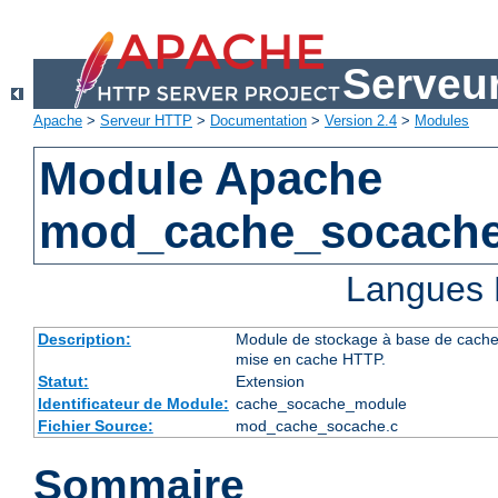
Serveu
Apache
>
Serveur HTTP
>
Documentation
>
Version 2.4
>
Modules
Module Apache
mod_cache_socach
Langues 
Description:
Module de stockage à base de cache d
mise en cache HTTP.
Statut:
Extension
Identificateur de Module:
cache_socache_module
Fichier Source:
mod_cache_socache.c
Sommaire