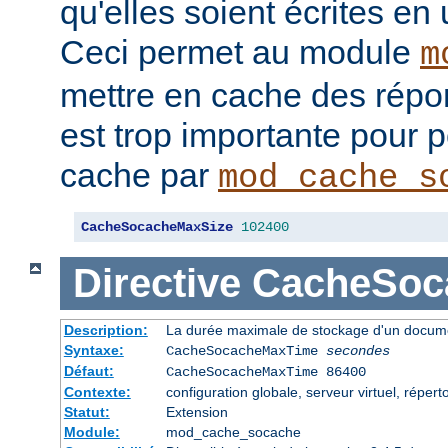
qu'elles soient écrites en
Ceci permet au module
m
mettre en cache des répon
est trop importante pour 
cache par
mod_cache_s
CacheSocacheMaxSize
102400
Directive
CacheSoc
Description:
La durée maximale de stockage d'un docume
Syntaxe:
CacheSocacheMaxTime
secondes
Défaut:
CacheSocacheMaxTime 86400
Contexte:
configuration globale, serveur virtuel, répert
Statut:
Extension
Module:
mod_cache_socache