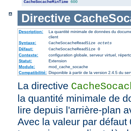
CacheSocacheMinTime
600
Directive
CacheSoc
Description:
La quantité minimale de données du documen
client
Syntaxe:
CacheSocacheReadSize
octets
Défaut:
CacheSocacheReadSize 0
Contexte:
configuration globale, serveur virtuel, répert
Statut:
Extension
Module:
mod_cache_socache
Compatibilité:
Disponible à partir de la version 2.4.5 du 
La directive
CacheSocac
la quantité minimale de d
lire depuis l'arrière-plan 
Avec la valeur par défaut