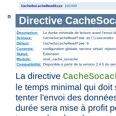
CacheSocacheReadSize
102400
Directive
CacheSoc
Description:
La durée minimale de lecture avant l'envoi 
Syntaxe:
CacheSocacheReadTime
millisecondes
Défaut:
CacheSocacheReadTime 0
Contexte:
configuration globale, serveur virtuel, répert
Statut:
Extension
Module:
mod_cache_socache
Compatibilité:
Disponible à partir de la version 2.4.5 du 
La directive
CacheSocac
le temps minimal qui doit
tenter l'envoi des données
durée sera mise à profit po