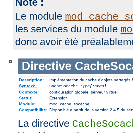
Note :
Le module
mod_cache_s
les services du module
mo
donc avoir été préalablem
Directive
CacheSoc
Description:
Implémentation du cache d'objets partagés à 
Syntaxe:
CacheSocache
type[:args]
Contexte:
configuration globale, serveur virtuel
Statut:
Extension
Module:
mod_cache_socache
Compatibilité:
Disponible à partir de la version 2.4.5 du 
La directive
CacheSocac