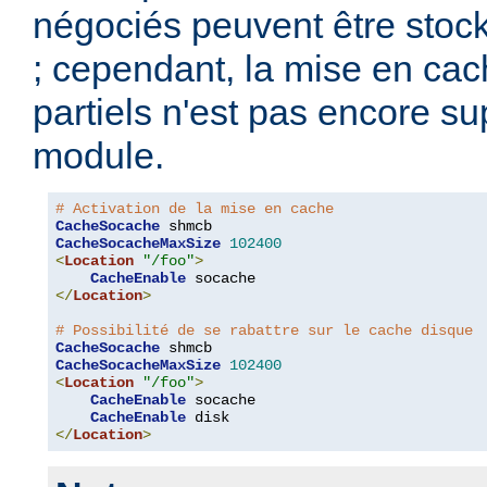
négociés peuvent être stoc
; cependant, la mise en ca
partiels n'est pas encore s
module.
# Activation de la mise en cache
CacheSocache
CacheSocacheMaxSize
102400
<
Location
"/foo"
>
CacheEnable
</
Location
>
# Possibilité de se rabattre sur le cache disque
CacheSocache
CacheSocacheMaxSize
102400
<
Location
"/foo"
>
CacheEnable
 socache

CacheEnable
</
Location
>