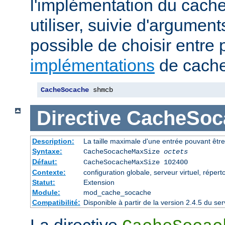
l'implémentation du cache
utiliser, suivie d'arguments
possible de choisir entre 
implémentations
de cache
CacheSocache
 shmcb
Directive
CacheSoc
Description:
La taille maximale d'une entrée pouvant êtr
Syntaxe:
CacheSocacheMaxSize
octets
Défaut:
CacheSocacheMaxSize 102400
Contexte:
configuration globale, serveur virtuel, répert
Statut:
Extension
Module:
mod_cache_socache
Compatibilité:
Disponible à partir de la version 2.4.5 du 