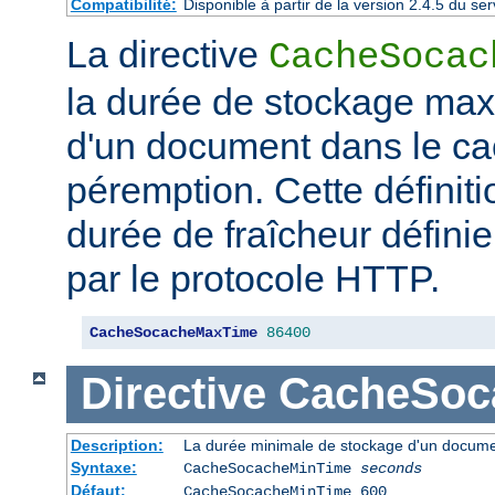
Compatibilité:
Disponible à partir de la version 2.4.5 du 
La directive
CacheSocac
la durée de stockage ma
d'un document dans le ca
péremption. Cette définiti
durée de fraîcheur défini
par le protocole HTTP.
CacheSocacheMaxTime
86400
Directive
CacheSoc
Description:
La durée minimale de stockage d'un docume
Syntaxe:
CacheSocacheMinTime
seconds
Défaut:
CacheSocacheMinTime 600