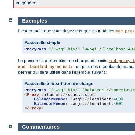
en général.
Exemples
Il est rappelé que vous devez charger les modules
mod_prox
Passerelle simple
ProxyPass
"/uwsgi-bin/"
"uwsgi://localhost:40
La passerelle à répartition de charge nécessite
mod_proxy_
, en plus des modules de mandat
mod_lbmethod_byrequests
dernier qui sera utilisé dans l'exemple suivant :
Passerelle à répartition de charge
ProxyPass
"/uwsgi-bin/"
"balancer://someclust
<
Proxy
 balancer
://
somecluster
>
BalancerMember
 uwsgi
://
localhost
:
4000
BalancerMember
 uwsgi
://
localhost
:
4001
</
Proxy
>
Commentaires