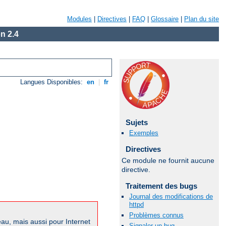
Modules
|
Directives
|
FAQ
|
Glossaire
|
Plan du site
n 2.4
Langues Disponibles:
en
|
fr
Sujets
Exemples
Directives
Ce module ne fournit aucune
directive.
Traitement des bugs
Journal des modifications de
httpd
Problèmes connus
au, mais aussi pour Internet
Signaler un bug