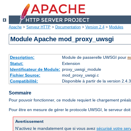
Apache
>
Serveur HTTP
>
Documentation
>
Version 2.4
>
Modules
Module Apache mod_proxy_uwsgi
Description:
Module de passerelle UWSGI pour
m
Statut:
Extension
Identificateur de Module:
proxy_uwsgi_module
Fichier Source:
mod_proxy_uwsgi.c
Compatibilité:
Disponible à partir de la version 2.
Sommaire
Pour pouvoir fonctionner, ce module requiert le chargement préa
Pour être en mesure de gérer le protocole UWSGI, le serveur doi
Avertissement
N'activez le mandatement que si vous avez
sécurisé votre ser