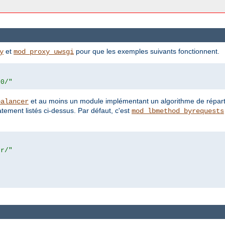
et
pour que les exemples suivants fonctionnent.
y
mod_proxy_uwsgi
00/"
et au moins un module implémentant un algorithme de répar
balancer
ement listés ci-dessus. Par défaut, c'est
mod_lbmethod_byrequests
er/"