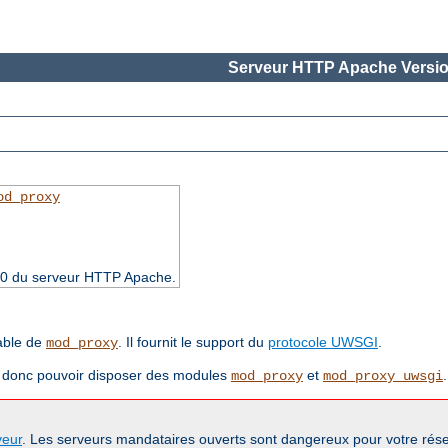
Serveur HTTP Apache Versio
od_proxy
4.30 du serveur HTTP Apache.
lable de
. Il fournit le support du
protocole UWSGI
.
mod_proxy
t donc pouvoir disposer des modules
et
.
mod_proxy
mod_proxy_uwsgi
veur
. Les serveurs mandataires ouverts sont dangereux pour votre rése