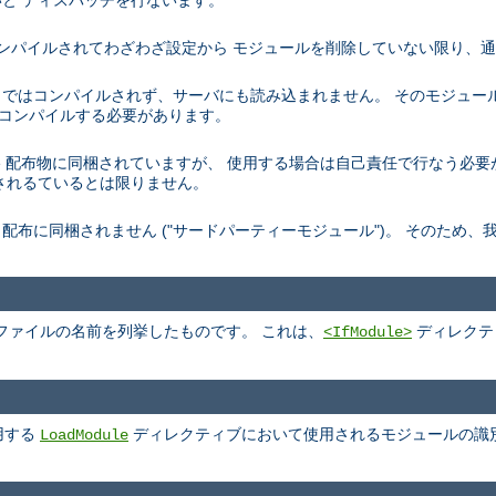
と ディスパッチを行ないます。
トでコンパイルされてわざわざ設定から モジュールを削除していない限り、
デフォルトではコンパイルされず、サーバにも読み込まれません。 そのモジュ
を再コンパイルする必要があります。
、 Apache 配布物に同梱されていますが、 使用する場合は自己責任で行なう
されるているとは限りません。
pache 配布に同梱されません ("サードパーティーモジュール")。 そのた
ファイルの名前を列挙したものです。 これは、
ディレクテ
<IfModule>
用する
ディレクティブにおいて使用されるモジュールの識
LoadModule