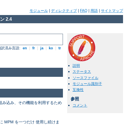
モジュール
|
ディレクティブ
|
FAQ
|
用語
|
サイトマップ
 2.4
翻訳済み言語:
en
|
fr
|
ja
|
ko
|
tr
説明
ステータス
ソースファイル
モジュール識別子
互換性
参照
を組み込み、その機能を利用するため
コメント
に MPM を一つだけ 使用し続けま